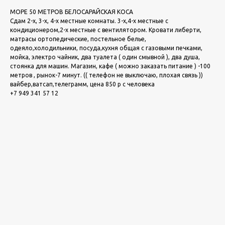
МОРЕ 50 МЕТРОВ БЕЛОСАРАЙСКАЯ КОСА
Сдам 2-х, 3-х, 4-х местные комнаты. 3-х,4-х местные с
кондиционером,2-х местные с вентилятором. Кровати либерти,
матрасы ортопедические, постельное белье,
одеяло,холодильники, посуда,кухня общая с газовыми печками,
мойка, электро чайник, два туалета ( один смывной ), два душа,
стоянка для машин. Магазин, кафе ( можно заказать питание ) -100
метров , рынок-7 минут. (( телефон не выключаю, плохая связь ))
вайбер,ватсап,телеграмм, цена 850 р с человека
+7 949 341 57 12