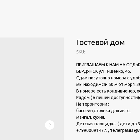
Гостевой дом
SKU:
ПРИГЛАШАЕМ К НАМ НА ОТДЫ
БЕРДЯНСК ул Тищенко, 45.
Сдам посуточно номера с удоб
мы находимся- 50 м от моря, 
В номере есть кондиционер, хо
Рядом ( в пешей доступности)
На территории :
бассейн,стоянка для авто,
мангал, кухня.
Детская площадка. ( дети до 3
+79900091477. , телеграмм 