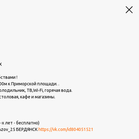
Х
ствами !
300м к Приморской площади. .
лодильник, ТВ,Wi-Fi, горячая вода.
столовая, кафе и магазины.
-х лет - бесплатно)
@Azov_25 БЕРДЯНСК
https://vk.com/id804051521