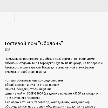
Гостевой дом "Оболонь"
SKU:
Приглашаем вас провести майские праздники в гостевом доме
Оболонь, отдохните от городской суеты на природе, на побережье
Азовского моря в Урзуфе. Насладитесь приятной атмосферой
тишины, спокойствия и уюта.
номера обогреваемые кондиционерами
общий санузел и душ на этаже в доме
мангал, беседки, столы на улице
цены на май – 1500₽-2500₽ (за двоих в номере) +500₽ за каждого
последующего человека
в номерах есть wi-fi, телевизор, холодильник, кондиционер
оборудованная просторная общая кухня находится на улице в