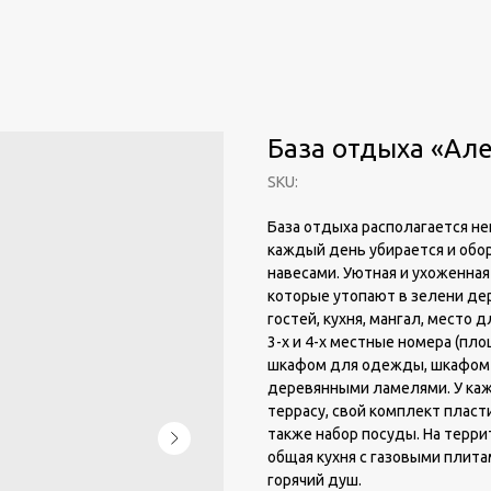
База отдыха «Ал
SKU:
База отдыха располагается н
каждый день убирается и обо
навесами. Уютная и ухоженная
которые утопают в зелени дер
гостей, кухня, мангал, место
3-х и 4-х местные номера (пл
шкафом для одежды, шкафом д
деревянными ламелями. У каж
террасу, свой комплект пласт
также набор посуды. На терри
общая кухня с газовыми плита
горячий душ.