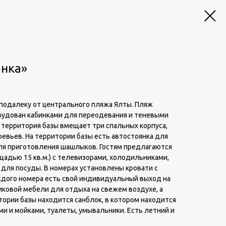
енка»
еподалеку от центрального пляжа Ялты. Пляж
рудован кабинками для переодевания и теневыми
 территория базы вмещает три спальных корпуса,
евьев. На территории базы есть автостоянка для
 для приготовления шашлыков. Гостям предлагаются
ощадью 15 кв.м.) с телевизорами, холодильниками,
ля посуды. В номерах установлены кровати с
дого номера есть свой индивидуальный выход на
иковой мебели для отдыха на свежем воздухе, а
тории базы находится санблок, в котором находится
ми и мойками, туалеты, умывальники. Есть летний и